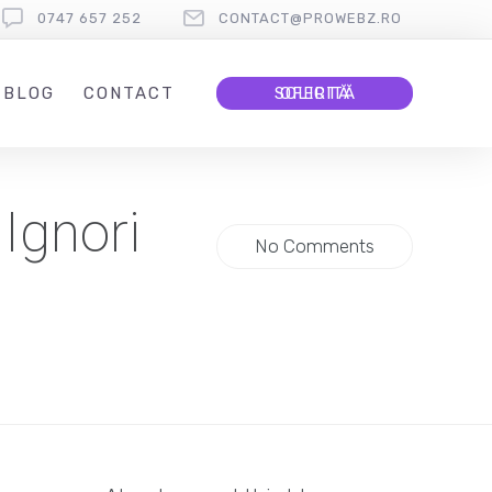
0747 657 252
CONTACT@PROWEBZ.RO
BLOG
CONTACT
SOLICITĂ OFERTĂ
Ignori
No Comments