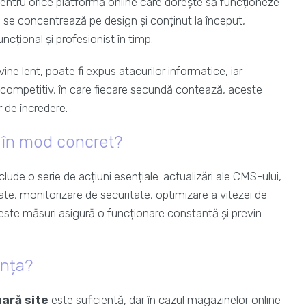
pentru orice platformă online care dorește să funcționeze
uri se concentrează pe design și conținut la început,
ncțional și profesionist în timp.
ne lent, poate fi expus atacurilor informatice, iar
iu competitiv, în care fiecare secundă contează, aceste
ar de încredere.
 în mod concret?
clude o serie de acțiuni esențiale: actualizări ale CMS-ului,
ate, monitorizare de securitate, optimizare a vitezei de
ceste măsuri asigură o funcționare constantă și previn
anța?
ară site
este suficientă, dar în cazul magazinelor online