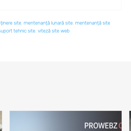
eținere site
,
mentenanță lunară site
,
mentenanță site
suport tehnic site
,
viteză site web