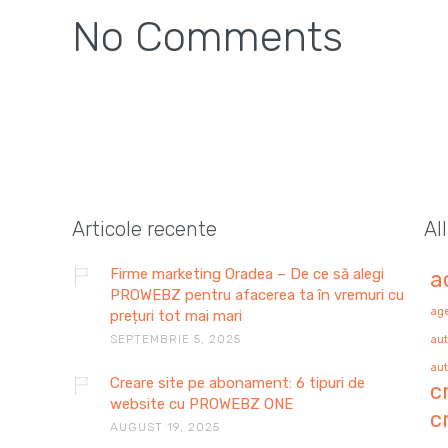
No Comments
Articole recente
Al
Firme marketing Oradea – De ce să alegi
a
PROWEBZ pentru afacerea ta în vremuri cu
age
prețuri tot mai mari
SEPTEMBRIE 5, 2025
aut
aut
Creare site pe abonament: 6 tipuri de
c
website cu PROWEBZ ONE
c
AUGUST 19, 2025