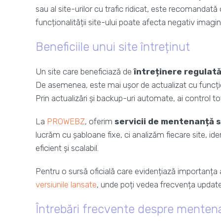
sau al site-urilor cu trafic ridicat, este recomandat
funcționalității site-ului poate afecta negativ imagin
Beneficiile unui site întreținut
Un site care beneficiază de
întreținere regulat
De asemenea, este mai ușor de actualizat cu funcționa
Prin actualizări și backup-uri automate, ai control tot
La
PROWEBZ
, oferim
servicii de mentenanță 
lucrăm cu șabloane fixe, ci analizăm fiecare site, iden
eficient și scalabil.
Pentru o sursă oficială care evidențiază importanța
versiunile lansate
, unde poți vedea frecvența update-u
Întrebări frecvente despre mentena