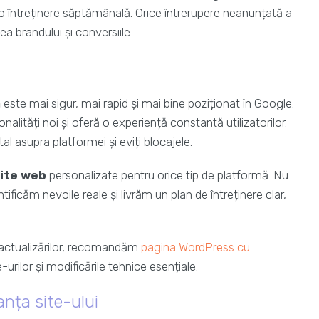
ă o întreținere săptămânală. Orice întrerupere neanunțată a
ea brandului și conversiile.
ă
este mai sigur, mai rapid și mai bine poziționat în Google.
lități noi și oferă o experiență constantă utilizatorilor.
al asupra platformei și eviți blocajele.
site web
personalizate pentru orice tip de platformă. Nu
tificăm nevoile reale și livrăm un plan de întreținere clar,
 actualizărilor, recomandăm
pagina WordPress cu
rilor și modificările tehnice esențiale.
nța site-ului