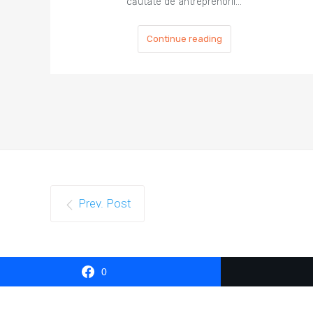
căutate de antreprenorii…
Continue reading
Prev. Post
0