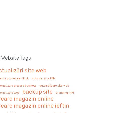
l Website Tags
ctualizări site web
ntie promovare tiktok
automatizare IMM
omatizare procese business
automatizare site web
backup site
omatizare web
branding IMM
reare magazin online
reare magazin online ieftin