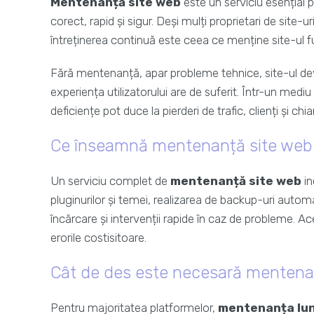
Mentenanță site web
este un serviciu esențial 
corect, rapid și sigur. Deși mulți proprietari de site-
întreținerea continuă este ceea ce menține site-ul fu
Fără mentenanță, apar probleme tehnice, site-ul devi
experiența utilizatorului are de suferit. Într-un med
deficiențe pot duce la pierderi de trafic, clienți și chi
Ce înseamnă mentenanță site web
Un serviciu complet de
mentenanță site web
in
pluginurilor și temei, realizarea de backup-uri autom
încărcare și intervenții rapide în caz de probleme. A
erorile costisitoare.
Cât de des este necesară menten
Pentru majoritatea platformelor,
mentenanța lun